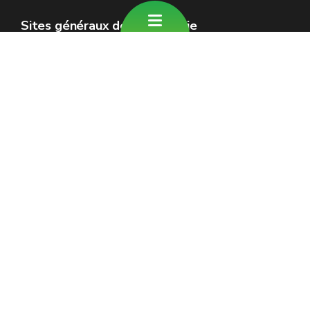
Sites généraux de la Wallonie
Wallonie.be
Gouvernement wallon
Service public de Wallonie
Wallex
Géoportail
Jobs
Nous contacter
Formulaire de contact