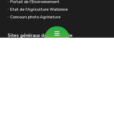
Portail de l'Environnement
Etat de l'Agriculture Wallonne
Concours photo Agrinature
Sites généraux de la Wallonie
Wallonie.be
Gouvernement wallon
Service public de Wallonie
Wallex
Géoportail
Jobs
Nous contacter