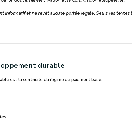
es par le Gouvernement wallon et la Commission européenne.
nt informatif et ne revêt aucune portée légale. Seuls les textes
eloppement durable
ble est la continuité du régime de paiement base.
tes :