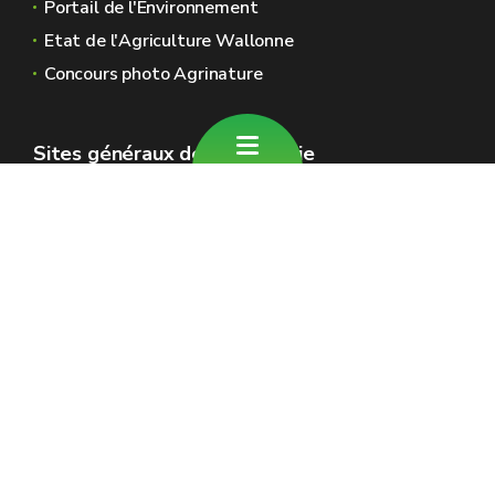
Portail de l'Environnement
Etat de l'Agriculture Wallonne
Concours photo Agrinature
Sites généraux de la Wallonie
Wallonie.be
Gouvernement wallon
Service public de Wallonie
Wallex
Géoportail
Jobs
Nous contacter