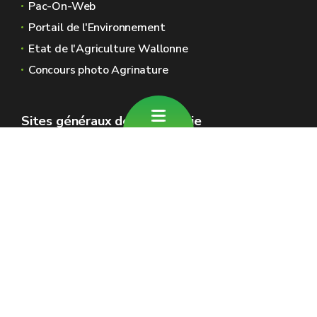
Pac-On-Web
Portail de l'Environnement
Etat de l'Agriculture Wallonne
Concours photo Agrinature
Sites généraux de la Wallonie
Wallonie.be
Gouvernement wallon
Service public de Wallonie
Wallex
Géoportail
Jobs
Nous contacter