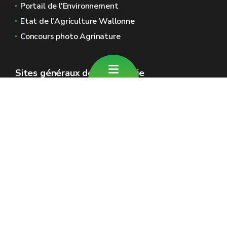
Portail de l'Environnement
Etat de l'Agriculture Wallonne
Concours photo Agrinature
Sites généraux de la Wallonie
Wallonie.be
Gouvernement wallon
Service public de Wallonie
Wallex
Géoportail
Jobs
Nous contacter