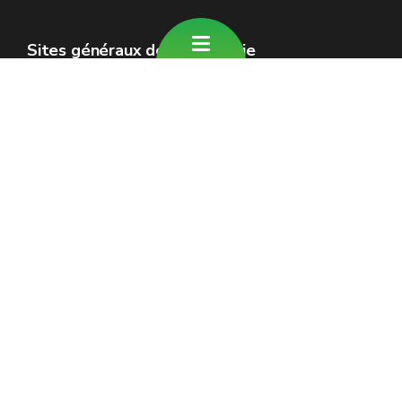
Sites généraux de la Wallonie
Wallonie.be
Gouvernement wallon
Service public de Wallonie
Wallex
Géoportail
Jobs
Nous contacter
Formulaire de contact