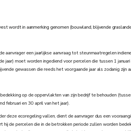
west wordt in aanmerking genomen (bouwland, blijvende graslande
anvrager een jaarlijkse aanvraag tot steunmaatregelen indienen 
 jaar) moet worden ingediend voor percelen die tussen 1 januari 
blijvende gewassen die reeds het voorgaande jaar als zodanig zijn a
dekking op de oppervlakten van zijn bedrijf te behouden (tussen 1
d februari en 30 april van het jaar).
er deze ecoregeling vallen, dient de aanvrager dus een vooraangi
t hij de percelen die in de betrokken periode zullen worden bedekt