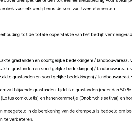
e bovendrempel, die leiden tot een eenheidsbedrag voor steun per
cifiek voor elk bedrijf en is de som van twee elementen:
erhouding tot de totale oppervlakte van het bedrijf, vermenigvuld
akte graslanden en soortgelijke bedekkingen) / landbouwareaal va
kte graslanden en soortgelijke bedekkingen) / landbouwareaal va
kte graslanden en soortgelijke bedekkingen) / landbouwareaal va
omvat blijvende graslanden, tijdelijke graslanden (meer dan 50 %
er (Lotus corniculatis) en hanenkammetje (Onobrychis sativa)) en
en meegeteld in de berekening van de drempels is bedoeld om be
n te verbeteren.