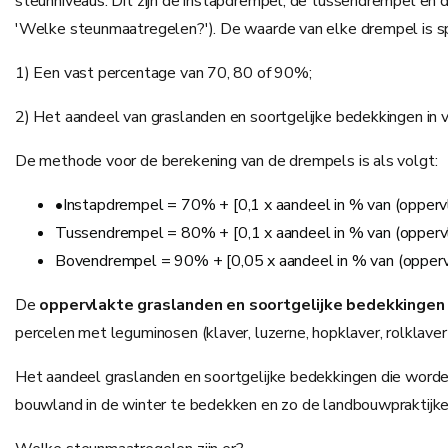
steunniveaus. Dit zijn de instapdrempel, de tussendrempel en d
'Welke steunmaatregelen?'). De waarde van elke drempel is spe
1) Een vast percentage van 70, 80 of 90%;
2) Het aandeel van graslanden en soortgelijke bedekkingen in v
De methode voor de berekening van de drempels is als volgt:
•Instapdrempel = 70% + [0,1 x aandeel in % van (oppervl
Tussendrempel = 80% + [0,1 x aandeel in % van (oppervla
Bovendrempel = 90% + [0,05 x aandeel in % van (oppervla
De
oppervlakte graslanden en soortgelijke bedekkingen
percelen met leguminosen (klaver, luzerne, hopklaver, rolklav
Het aandeel graslanden en soortgelijke bedekkingen die word
bouwland in de winter te bedekken en zo de landbouwpraktijke