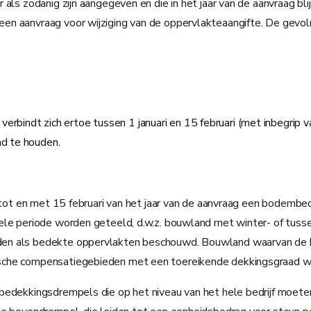
 als zodanig zijn aangegeven en die in het jaar van de aanvraag b
en aanvraag voor wijziging van de oppervlakteaangifte. De gevo
erbindt zich ertoe tussen 1 januari en 15 februari (met inbegrip 
nd te houden.
ri tot en met 15 februari van het jaar van de aanvraag een bodemb
ele periode worden geteeld, d.w.z. bouwland met winter- of tussen
den als bedekte oppervlakten beschouwd. Bouwland waarvan de b
ische compensatiegebieden met een toereikende dekkingsgraad w
mbedekkingsdrempels die op het niveau van het hele bedrijf moet