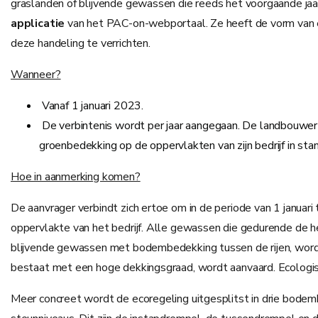
graslanden of blijvende gewassen die reeds het voorgaande jaar
applicatie
van het PAC-on-webportaal. Ze heeft de vorm van e
deze handeling te verrichten.
Wanneer?
Vanaf 1 januari 2023.
De verbintenis wordt per jaar aangegaan. De landbouwer v
groenbedekking op de oppervlakten van zijn bedrijf in sta
Hoe in aanmerking komen?
De aanvrager verbindt zich ertoe om in de periode van 1 janua
oppervlakte van het bedrijf. Alle gewassen die gedurende de h
blijvende gewassen met bodembedekking tussen de rijen, wor
bestaat met een hoge dekkingsgraad, wordt aanvaard. Ecolog
Meer concreet wordt de ecoregeling uitgesplitst in drie bode