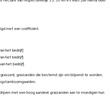
 hectare van respectievelijk 15, 30 en 45 euro (zie hierna deel
igd met een coëfficiënt.
n het bedrijf]
n het bedrijf]
n het bedrijf]
 grassen), graslanden die bestemd zijn om blijvend te worden,
 hoogstamboomgaarden.
drijven met een hoog aandeel graslanden aan te moedigen hun