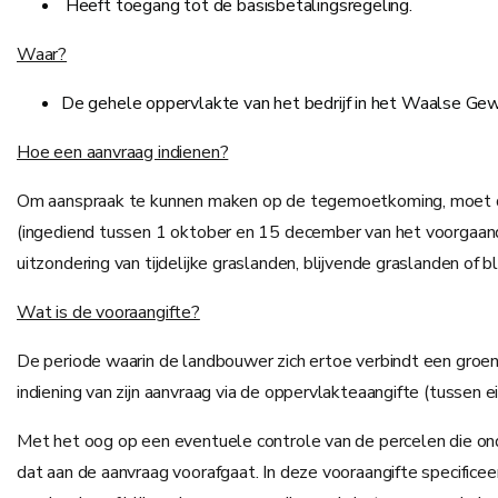
Heeft toegang tot de basisbetalingsregeling.
Waar?
De gehele oppervlakte van het bedrijf in het Waalse Ge
Hoe een aanvraag indienen?
Om aanspraak te kunnen maken op de tegemoetkoming, moet de a
(ingediend tussen 1 oktober en 15 december van het voorgaande
uitzondering van tijdelijke graslanden, blijvende graslanden of 
Wat is de vooraangifte?
De periode waarin de landbouwer zich ertoe verbindt een groenbe
indiening van zijn aanvraag via de oppervlakteaangifte (tussen ein
Met het oog op een eventuele controle van de percelen die ond
dat aan de aanvraag voorafgaat. In deze vooraangifte specificeer