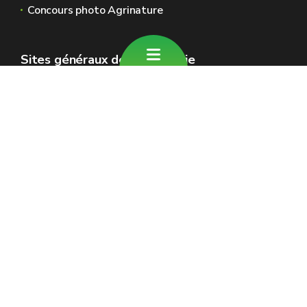
Concours photo Agrinature
Sites généraux de la Wallonie
Wallonie.be
Gouvernement wallon
Service public de Wallonie
Wallex
Géoportail
Jobs
Nous contacter