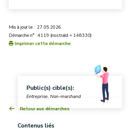
Révision du cahier des charges tous les 3 ans
Mis à jour le :
27.05.2026
Si le contenu est toujours valable : l’agrément
Démarche n° : 4119 (nostraId = 148330)
continue
Imprimer cette démarche
Si le contenu n’est plus valable : soit le ministre
agrée un nouveau cahier des charges, soit il le
retire
Toute modification d'un cahier des charges fait
Public(s) cible(s):
l'objet d'une demande auprès de la DQBEA
Entreprise, Non-marchand
Retour aux démarches
Contenus liés