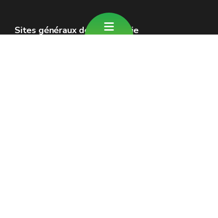
Sites généraux de la Wallonie
Wallonie.be
Gouvernement wallon
Service public de Wallonie
Wallex
Géoportail
Jobs
Nous contacter
Formulaire de contact