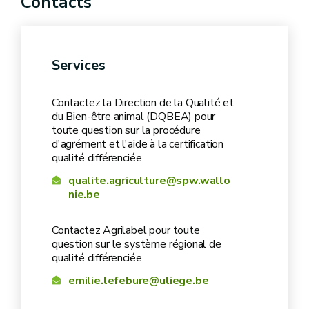
Contacts
Arrêté ministériel du 2 septembre 2011
définissant les modalités de reconnaissance
des cahiers des charges au titre de la qualité
Services
différenciée dans le secteur de la production de
volailles
Contactez la Direction de la Qualité et
mail à la Direction de la Qualité et
du Bien-être animal (DQBEA) pour
du Bien-être Animal
Agrilabel
toute question sur la procédure
Arrêté ministériel du 12 juin 2015 définissant
d'agrément et l'aide à la certification
les exigences minimales sectorielles pour
qualité différenciée
l’élaboration des cahiers des charges pour la
qualite.agriculture@spw.wallo
nie.be
production de viande porcine de qualité
différenciée
Contactez Agrilabel pour toute
question sur le système régional de
Arrêté ministériel du 12 juin 2015 définissant
qualité différenciée
les exigences minimales sectorielles pour
emilie.lefebure@uliege.be
l’élaboration des cahiers des charges pour la
production de pain de qualité différenciée