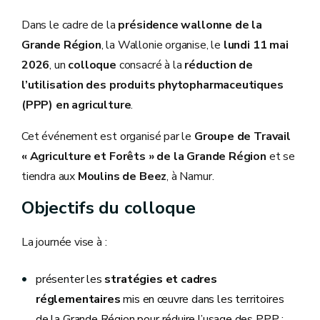
Dans le cadre de la
présidence wallonne de la
Grande Région
, la Wallonie organise, le
lundi 11 mai
2026
, un
colloque
consacré à la
réduction de
l’utilisation des produits phytopharmaceutiques
(PPP) en agriculture
.
Cet événement est organisé par le
Groupe de Travail
« Agriculture et Forêts » de la Grande Région
et se
tiendra aux
Moulins de Beez
, à Namur.
Objectifs du colloque
La journée vise à :
présenter les
stratégies et cadres
réglementaires
mis en œuvre dans les territoires
de la Grande Région pour réduire l’usage des PPP ;