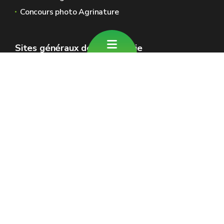
Concours photo Agrinature
Sites généraux de la Wallonie
Wallonie.be
Gouvernement wallon
Service public de Wallonie
Wallex
Géoportail
Jobs
Nous contacter