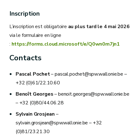
Inscription
L’inscription est obligatoire
au plus tard le 4 mai 2026
via le formulaire en ligne
:
https://forms.cloud.microsoft/e/Q0wn0m7jn1
Contacts
Pascal Pochet
– pascal.pochet@spw.wallonie.be –
+32 (0)61/22.10.60
Benoît Georges
– benoit.georges@spw.wallonie.be
– +32 (0)80/44.06.28
Sylvain Grosjean
–
sylvain.grosjean@spw.wallonie.be – +32
(0)81/23.21.30