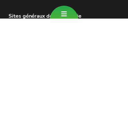
Sites généraux de la Wallonie
Wallonie.be
Gouvernement wallon
Service public de Wallonie
Wallex
Géoportail
Jobs
Nous contacter
Formulaire de contact