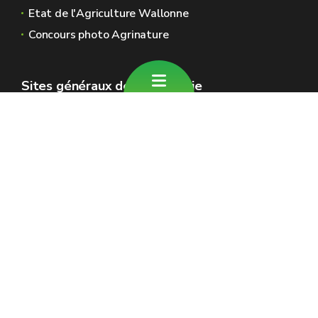
Etat de l'Agriculture Wallonne
Concours photo Agrinature
Sites généraux de la Wallonie
Wallonie.be
Gouvernement wallon
Service public de Wallonie
Wallex
Géoportail
Jobs
Nous contacter