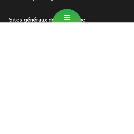
Sites généraux de la Wallonie
Wallonie.be
Gouvernement wallon
Service public de Wallonie
Wallex
Géoportail
Jobs
Nous contacter